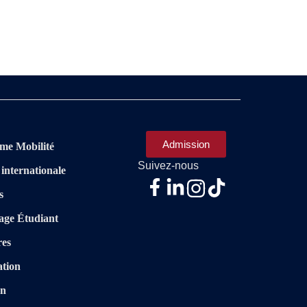
Admission
me Mobilité
Suivez-nous
 internationale
s
age Étudiant
res
ation
on