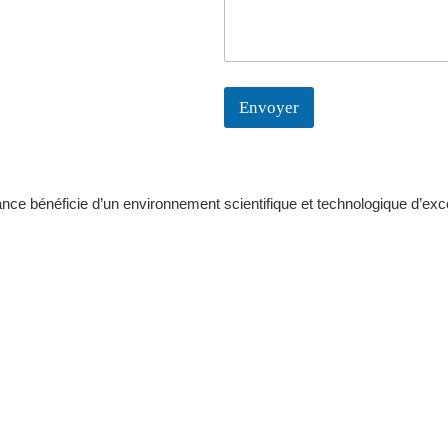
r
e
Envoyer
rance bénéficie d’un environnement scientifique et technologique d’ex