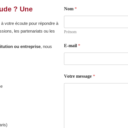
tude ? Une
Nom
*
 à votre écoute pour répondre à
ions, les partenariats ou les
Prénom
m
E-mail
*
titution ou entreprise
, nous
e
s
s
a
g
e
Votre message
*
E
-
ce
m
a
i
l
V
o
t
ris)