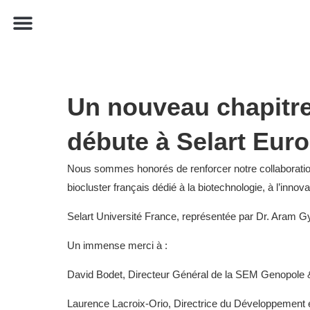
Présence internationale
Témoignage Étudiant
Un nouveau chapitr
débute à Selart Eur
Nous sommes honorés de renforcer notre collaborati
biocluster français dédié à la biotechnologie, à l’innova
Selart Université France, représentée par Dr. Aram G
Un immense merci à :
David Bodet, Directeur Général de la SEM Genopole 
Laurence Lacroix-Orio, Directrice du Développement 