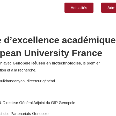
Actualités
Admi
e d’excellence académique
opean University France
on avec
Genopole Réussir en biotechnologies
, le premier
tion et à la recherche.
yulkhandanyan, directeur général.
& Directeur Général Adjoint du GIP Genopole
et des Partenariats Genopole