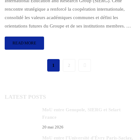
International Education and Research Group (SIERG). Cette
rencontre stratégique a renforcé la coopération internationale,
consolidé les valeurs académiques communes et défini les
orientations futures du Groupe et de ses institutions membres. …
READ MORE
1
2
LATEST POSTS
MoU entre Genopole, SIERG et Selart
France
20 mai 2026
MoU entre l’Université d’Évry Paris-Saclay,